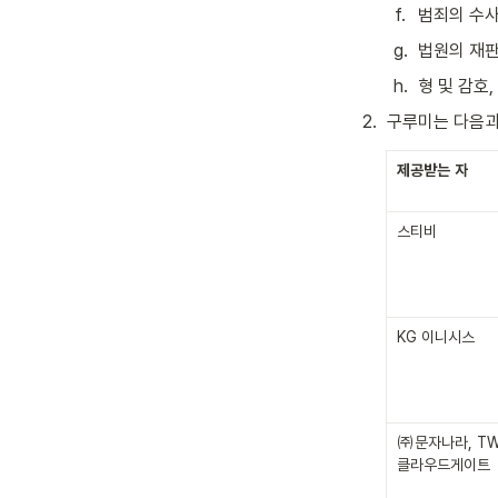
f
.
범죄의 수사
g
.
법원의 재판
h
.
형 및 감호
2
.
구루미는 다음과
제공받는
자
스티비
KG 이니시스
㈜문자나라, TW
클라우드게이트