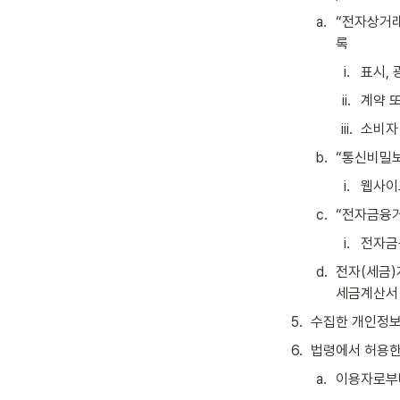
a
.
“전자상거래
록
i
.
표시, 
ii
.
계약 또
iii
.
소비자 
b
.
“통신비밀보
i
.
웹사이
c
.
“전자금융
i
.
전자금융
d
.
전자(세금)
세금계산서 
5
.
수집한 개인정보
6
.
법령에서 허용한
a
.
이용자로부터