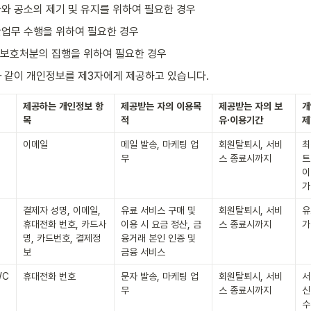
와 공소의 제기 및 유지를 위하여 필요한 경우
업무 수행을 위하여 필요한 경우
, 보호처분의 집행을 위하여 필요한 경우
 같이 개인정보를 제3자에게 제공하고 있습니다.
제공하는
개인정보
항
제공받는
자의
이용목
제공받는
자의
보
개
목
적
유
∙
이용기간
제
이메일
메일 발송, 마케팅 업
회원탈퇴시, 서비
최
무
스 종료시까지
트
이
가
결제자 성명, 이메일, 
유료 서비스 구매 및 
회원탈퇴시, 서비
유
휴대전화 번호, 카드사
이용 시 요금 정산, 금
스 종료시까지
가
명, 카드번호, 결제정
융거래 본인 인증 및 
보
금융 서비스
C 
휴대전화 번호
문자 발송, 마케팅 업
회원탈퇴시, 서비
서
무
스 종료시까지
신
수