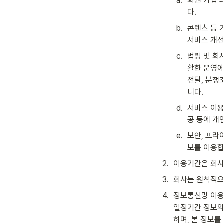
a
.
회원 가입 
다.
b
.
콘텐츠 등 
서비스 개선
c
.
법령 및 회
활한 운영에
전달, 분쟁
니다.
d
.
서비스 이용
공 등에 개
e
.
보안, 프라
보를 이용합
2
.
이용기간은 회사
3
.
회사는 원칙적으
4
.
정보통신망 이용촉
일정기간 정보의
하며, 본 정보