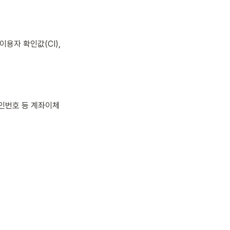
용자 확인값(CI), 
인번호 등
 계좌이체 