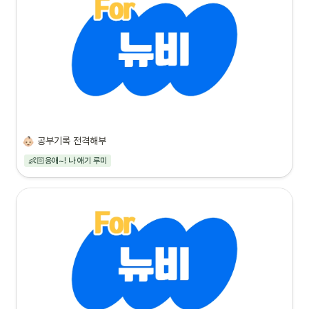
공부기록 전격해부
👶🏻응애~! 나 애기 루미