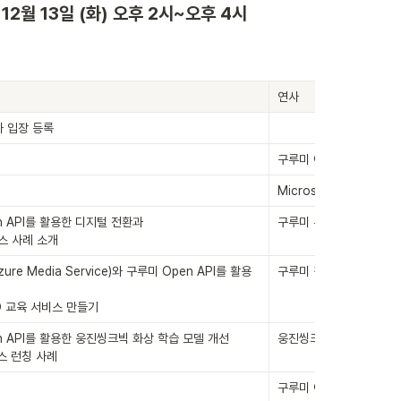
 12월 13일 (화) 오후 2시~오후 4시
연사
 입장 등록
구루미 이랑혁 CEO
Microsoft 이웅세 부문
 API를 활용한 디지털 전환과 

구루미 유민재 COO
스 사례 소개
ure Media Service)와 구루미 Open API를 활용
구루미 김범석 개발팀장
D 교육 서비스 만들기 
 API를 활용한 웅진씽크빅 화상 학습 모델 개선 

웅진씽크빅 장재욱 PM
스 런칭 사례 
구루미 이랑혁 CEO