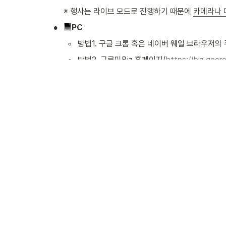
※ 행사는 라이브 모드로 진행하기 때문에 
카메라나 
•
PC 
◦
방법1. 구글 크롬 혹은 네이버 웨일 브라우저의 
◦
방법2. 구루미Biz 홈페이지(
https://biz.goo
•
iOS
◦
방법1. Safari 앱 내 주소창에 미팅룸 URL(
htt
◦
방법2. Safari 앱을 통해 구루미Biz 홈페이지(
h
•
안드로이드
◦
방법1. 구글 크롬 브라우저 주소창에 미팅룸 UR
◦
방법2. 크롬 앱을 통해 구루미Biz 홈페이지(
ht
 웨비나 관련 문의사항은 
채널톡
을 통해 말
구루미